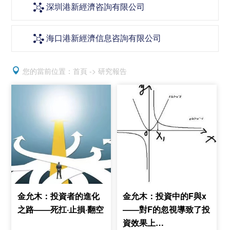
深圳港新經濟咨詢有限公司

海口港新經濟信息咨詢有限公司


您的當前位置：首頁 -> 研究報告
金允木：投資者的進化
金允木：投資中的F與x
之路——死扛·止損·翻空
——對F的忽視導致了投
資效果上…