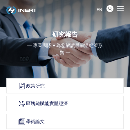

EN
研究報告
— 專業團隊 ♦ 為您解讀最前沿經濟形
勢 —
政策研究

區塊鏈賦能實體經濟

學術論文
