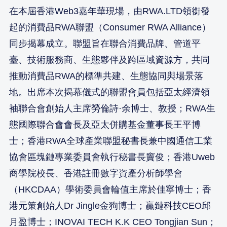
在本屆香港Web3嘉年華現場，由RWA.LTD領銜發
起的消費品RWA聯盟（Consumer RWA Alliance）
同步揭幕成立。聯盟旨在聯合消費品牌、管道平
臺、技術服務商、生態夥伴及跨區域資源方，共同
推動消費品RWA的標準共建、生態協同與場景落
地。出席本次揭幕儀式的聯盟會員包括亞太經濟領
袖聯合會創始人主席勞倫詩·余博士、教授；RWA生
態國際聯合會會長及亞太併購基金董事長王平博
士；香港RWA全球產業聯盟秘書長兼中國通信工業
協會區塊鏈專業委員會執行秘書長竇俊；香港Uweb
商學院校長、香港註冊數字資產分析師學會
（HKCDAA）學術委員會輪值主席於佳寧博士；香
港元策創始人Dr Jingle金狗博士；贏鏈科技CEO邱
月盈博士；INOVAI TECH K.K CEO Tongjian Sun；